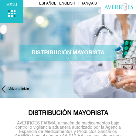
ESPAÑOL
ENGLISH
FRANÇAIS
MENU
DISTRIBUCIÓN MAYORISTA
Volver a
Inicio
DISTRIBUCIÓN MAYORISTA
AVERROES FARMA, almacén de medicamentos bajo
control o vigilancia aduanera autorizado por la Agencia
Española de Medicamentos y Productos Sanitarios